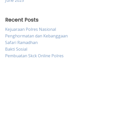
June 2025
Recent Posts
Kejuaraan Polres Nasional
Penghormatan dan Kebanggaan
Safari Ramadhan
Bakti Sosial
Pembuatan Skck Online Polres
Live HK
Slot Gacor
Slot Pulsa
Togel sgp hari ini