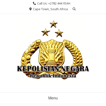
Skip
Call Us: +2782 444 YEAH
to
Cape Town, South Africa
content
Menu