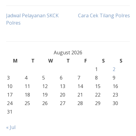
Post
Jadwal Pelayanan SKCK
Cara Cek Tilang Polres
Polres
navigation
August 2026
M
T
W
T
F
S
S
1
2
3
4
5
6
7
8
9
10
11
12
13
14
15
16
17
18
19
20
21
22
23
24
25
26
27
28
29
30
31
« Jul