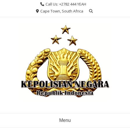
Skip
Call Us: +2782 444 YEAH
to
Cape Town, South Africa
content
Menu