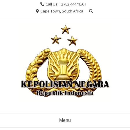
Skip
Call Us: +2782 444 YEAH
to
Cape Town, South Africa
content
Menu