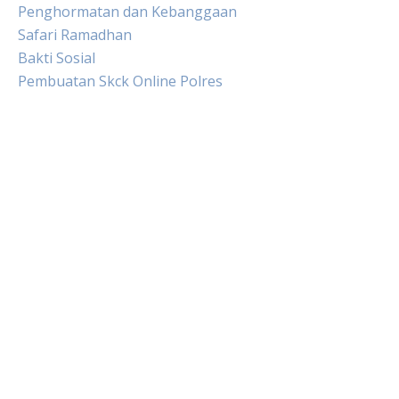
Penghormatan dan Kebanggaan
Safari Ramadhan
Bakti Sosial
Pembuatan Skck Online Polres
Live HK
Slot Gacor
Slot Pulsa
Togel sgp hari ini
Keluaran hongkong hari ini
Slot Indosat