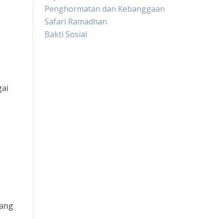
Penghormatan dan Kebanggaan
Safari Ramadhan
Bakti Sosial
Live HK
gai
Slot Gacor
Slot Pulsa
Togel sgp hari ini
Keluaran hongkong hari ini
Slot Indosat
yang
Slot Pulsa tanpa potongan