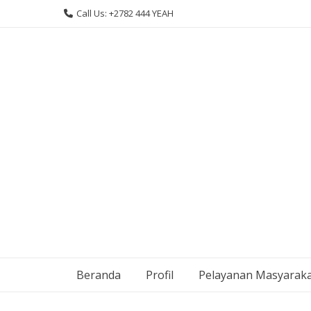
Skip
Call Us: +2782 444 YEAH
to
content
Beranda
Profil
Pelayanan Masyarak