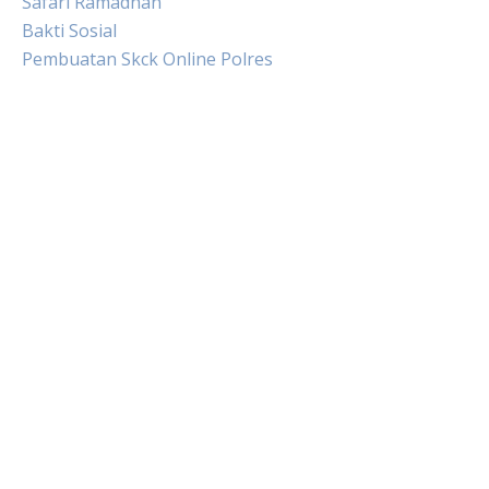
Safari Ramadhan
Bakti Sosial
Pembuatan Skck Online Polres
Live HK
Slot Gacor
Slot Pulsa
Togel sgp hari ini
Keluaran hongkong hari ini
Slot Indosat
Slot Pulsa tanpa potongan