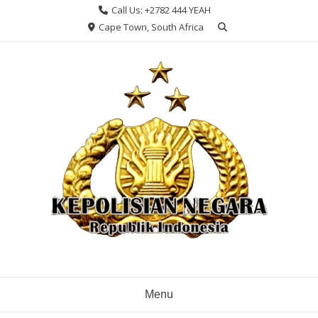
Skip
Call Us: +2782 444 YEAH
to
Cape Town, South Africa
content
Menu