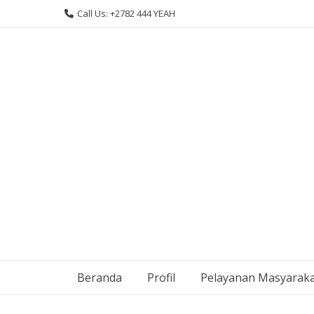
Skip
Call Us: +2782 444 YEAH
to
content
Beranda
Profil
Pelayanan Masyarak