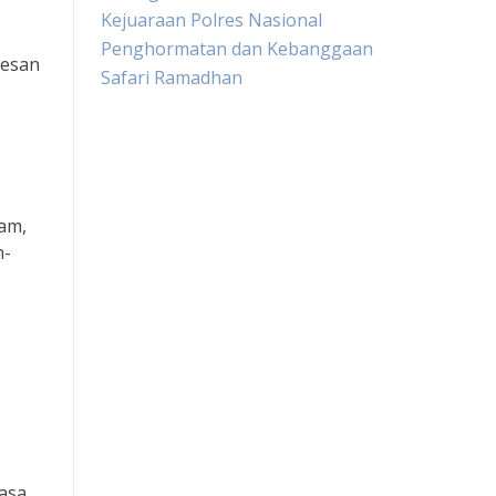
Kejuaraan Polres Nasional
Penghormatan dan Kebanggaan
pesan
Safari Ramadhan
Live HK
Slot Gacor
lam,
n-
Slot Pulsa
Togel sgp hari ini
Keluaran hongkong hari ini
Slot Indosat
Slot Pulsa tanpa potongan
asa