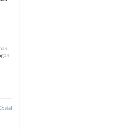
Data hk
Togel
Togel Macau
,
naan
Togel Macau
engan
Slot Deposit Pulsa
RTP Hari Ini
Slot Dana
Sosial
Slot Dana
Slot Deposit Pulsa Indosat