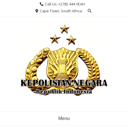
Skip
Call Us: +2782 444 YEAH
to
Cape Town, South Africa
content
Menu