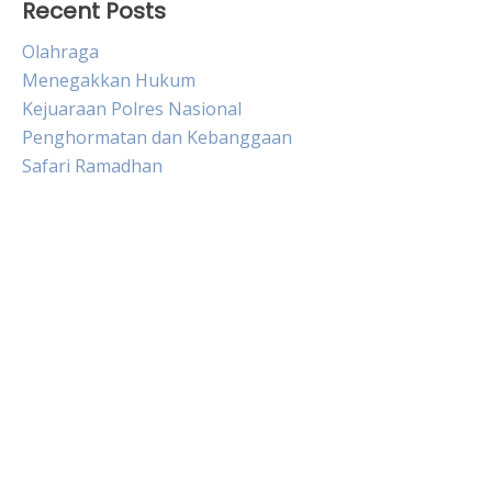
Recent Posts
Olahraga
Menegakkan Hukum
Kejuaraan Polres Nasional
Penghormatan dan Kebanggaan
Safari Ramadhan
Live HK
Slot Gacor
Slot Pulsa
Togel sgp hari ini
Keluaran hongkong hari ini