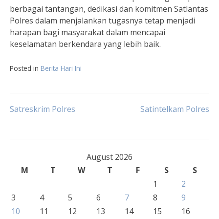
berbagai tantangan, dedikasi dan komitmen Satlantas
Polres dalam menjalankan tugasnya tetap menjadi
harapan bagi masyarakat dalam mencapai
keselamatan berkendara yang lebih baik.
Posted in
Berita Hari Ini
Post
Satreskrim Polres
Satintelkam Polres
navigation
August 2026
M
T
W
T
F
S
S
1
2
3
4
5
6
7
8
9
10
11
12
13
14
15
16