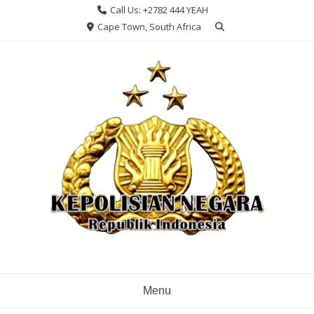
Skip
Call Us: +2782 444 YEAH
to
Cape Town, South Africa
content
Menu