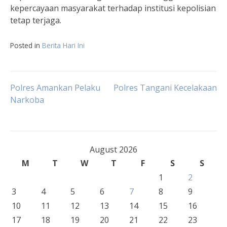
kepercayaan masyarakat terhadap institusi kepolisian
tetap terjaga.
Posted in
Berita Hari Ini
Post
Polres Amankan Pelaku
Polres Tangani Kecelakaan
Narkoba
navigation
August 2026
M
T
W
T
F
S
S
1
2
3
4
5
6
7
8
9
10
11
12
13
14
15
16
17
18
19
20
21
22
23