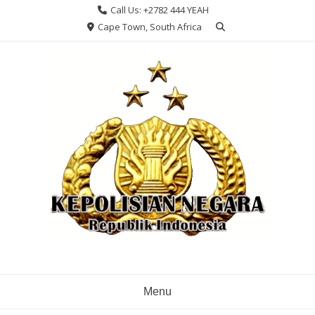
Skip
Call Us: +2782 444 YEAH
to
Cape Town, South Africa
content
Menu