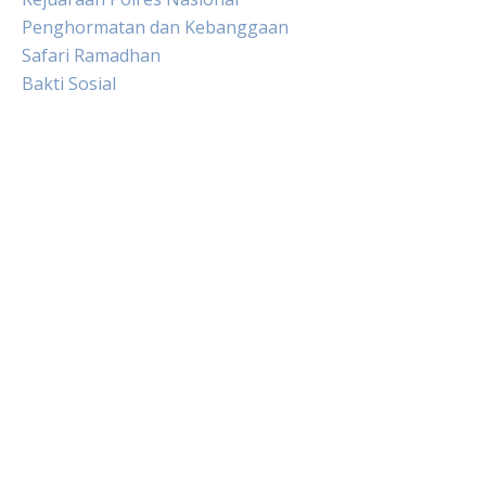
Penghormatan dan Kebanggaan
Safari Ramadhan
Bakti Sosial
Live HK
Slot Gacor
Slot Pulsa
Togel sgp hari ini
Keluaran hongkong hari ini
Slot Indosat
Slot Pulsa tanpa potongan