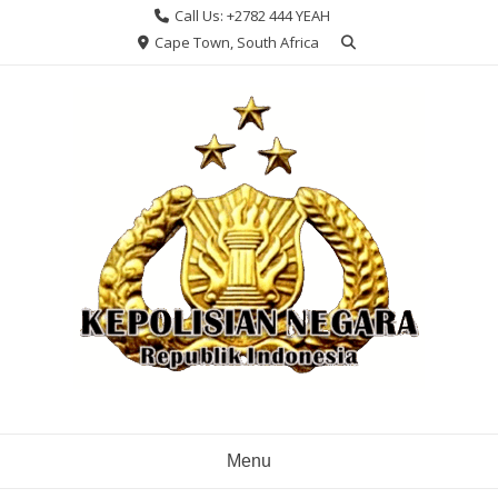
Skip
Call Us: +2782 444 YEAH
to
Cape Town, South Africa
content
Menu