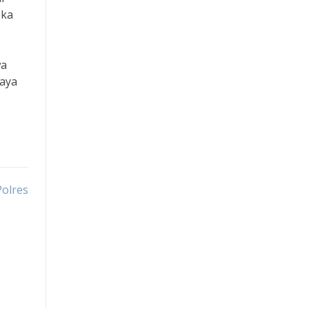
eka
Data hk
Togel
wa
paya
Togel Macau
Togel Macau
Slot Deposit Pulsa
olres
RTP Hari Ini
Slot Dana
Slot Dana
Slot Deposit Pulsa Indosat