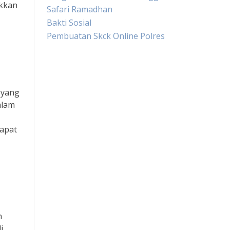
ukkan
Safari Ramadhan
Bakti Sosial
Pembuatan Skck Online Polres
Live HK
 yang
Slot Gacor
alam
Slot Pulsa
dapat
Togel sgp hari ini
Keluaran hongkong hari ini
Slot Indosat
h
Slot Pulsa tanpa potongan
i