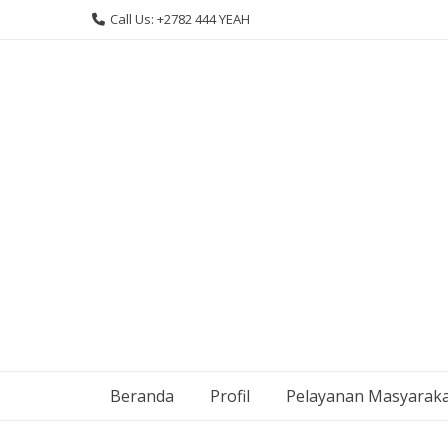
Skip
Call Us: +2782 444 YEAH
to
content
Beranda
Profil
Pelayanan Masyarak