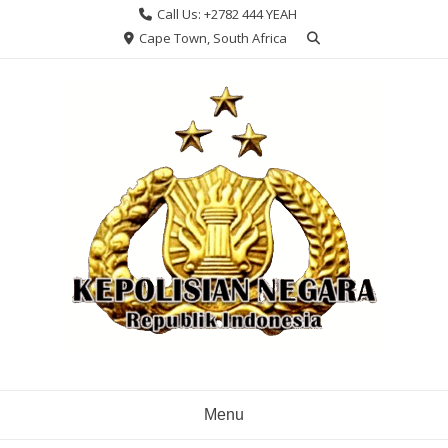
Skip
Call Us: +2782 444 YEAH
to
Cape Town, South Africa
content
Menu