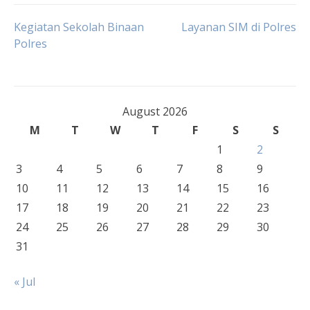
Post
Kegiatan Sekolah Binaan
Layanan SIM di Polres
Polres
navigation
August 2026
M
T
W
T
F
S
S
1
2
3
4
5
6
7
8
9
10
11
12
13
14
15
16
17
18
19
20
21
22
23
24
25
26
27
28
29
30
31
« Jul