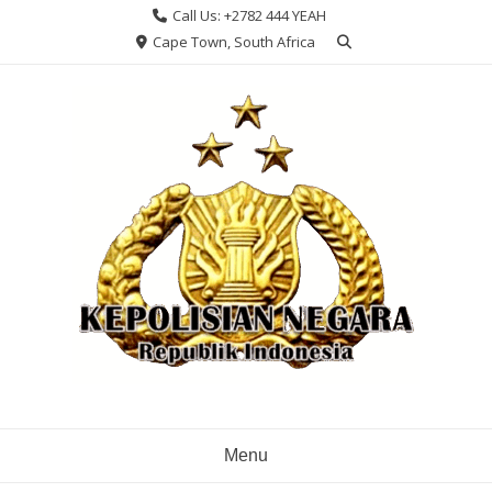
Skip
Call Us: +2782 444 YEAH
to
Cape Town, South Africa
content
Menu