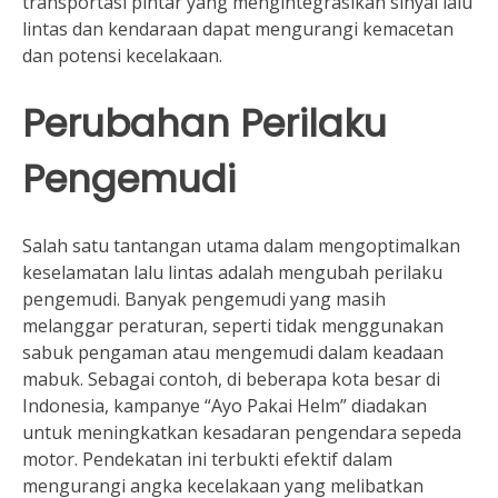
transportasi pintar yang mengintegrasikan sinyal lalu
lintas dan kendaraan dapat mengurangi kemacetan
dan potensi kecelakaan.
Perubahan Perilaku
Pengemudi
Salah satu tantangan utama dalam mengoptimalkan
keselamatan lalu lintas adalah mengubah perilaku
pengemudi. Banyak pengemudi yang masih
melanggar peraturan, seperti tidak menggunakan
sabuk pengaman atau mengemudi dalam keadaan
mabuk. Sebagai contoh, di beberapa kota besar di
Indonesia, kampanye “Ayo Pakai Helm” diadakan
untuk meningkatkan kesadaran pengendara sepeda
motor. Pendekatan ini terbukti efektif dalam
mengurangi angka kecelakaan yang melibatkan