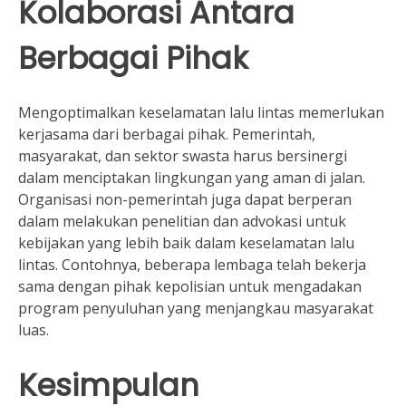
Kolaborasi Antara
Berbagai Pihak
Mengoptimalkan keselamatan lalu lintas memerlukan
kerjasama dari berbagai pihak. Pemerintah,
masyarakat, dan sektor swasta harus bersinergi
dalam menciptakan lingkungan yang aman di jalan.
Organisasi non-pemerintah juga dapat berperan
dalam melakukan penelitian dan advokasi untuk
kebijakan yang lebih baik dalam keselamatan lalu
lintas. Contohnya, beberapa lembaga telah bekerja
sama dengan pihak kepolisian untuk mengadakan
program penyuluhan yang menjangkau masyarakat
luas.
Kesimpulan