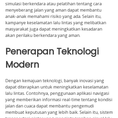
simulasi berkendara atau pelatihan tentang cara
menyeberang jalan yang aman dapat membantu
anak-anak memahami risiko yang ada. Selain itu,
kampanye keselamatan lalu lintas yang melibatkan
masyarakat juga dapat meningkatkan kesadaran
akan perilaku berkendara yang aman.
Penerapan Teknologi
Modern
Dengan kemajuan teknologi, banyak inovasi yang
dapat diterapkan untuk meningkatkan keselamatan
lalu lintas. Contohnya, penggunaan aplikasi navigasi
yang memberikan informasi real-time tentang kondisi
jalan dan cuaca dapat membantu pengemudi
membuat keputusan yang lebih baik. Selain itu, sistem