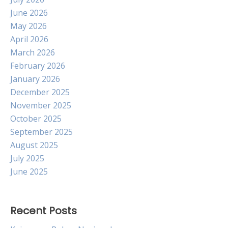
June 2026
May 2026
April 2026
March 2026
February 2026
January 2026
December 2025
November 2025
October 2025
September 2025
August 2025
July 2025
June 2025
Recent Posts