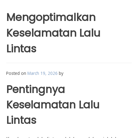
Mengoptimalkan
Keselamatan Lalu
Lintas
Posted on
March 19, 2026
by
Pentingnya
Keselamatan Lalu
Lintas