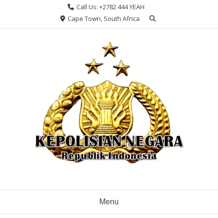
Skip
Call Us: +2782 444 YEAH
to
Cape Town, South Africa
content
Menu