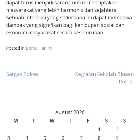
dapat terus menjadi sarana untuk menciptakan
masyarakat yang lebih harmonis dan sejahtera.
Sebuah interaksi yang sederhana ini dapat membawa
dampak yang signifikan bagi kehidupan sosial dan
ekonomi masyarakat secara keseluruhan.
Posted in
Berita Hari Ini
Post
Satgas Polres
Kegiatan Sekolah Binaan
Polres
navigation
August 2026
M
T
W
T
F
S
S
1
2
3
4
5
6
7
8
9