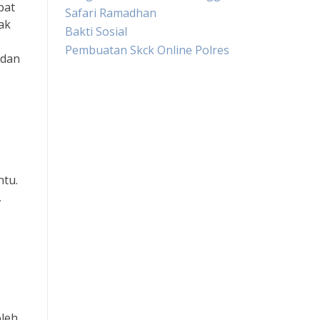
pat
Safari Ramadhan
ak
Bakti Sosial
Pembuatan Skck Online Polres
 dan
Live HK
Slot Gacor
Slot Pulsa
ntu.
,
Togel sgp hari ini
Keluaran hongkong hari ini
Slot Indosat
Slot Pulsa tanpa potongan
oleh