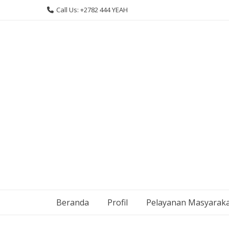
Skip
Call Us: +2782 444 YEAH
to
content
Beranda
Profil
Pelayanan Masyarak