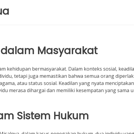
ua
n dalam Masyarakat
lam kehidupan bermasyarakat. Dalam konteks sosial, keadil
dividu, tetapi juga memastikan bahwa semua orang diperla
gama, atau status sosial. Keadilan yang nyata menciptakan
ividu merasa dihargai dan memiliki kesempatan yang sama 
lam Sistem Hukum
i. Misalnya, dalam kasus penegakan hukum, dua individu yan