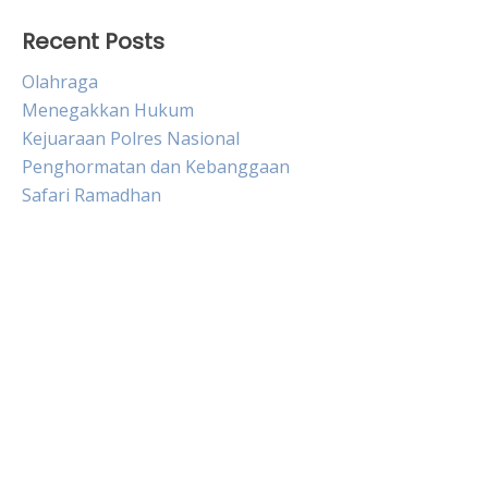
Recent Posts
Olahraga
Menegakkan Hukum
Kejuaraan Polres Nasional
Penghormatan dan Kebanggaan
Safari Ramadhan
Live HK
Slot Gacor
Slot Pulsa
Togel sgp hari ini