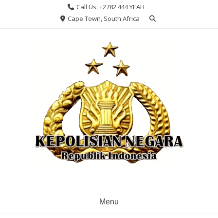
Skip
Call Us: +2782 444 YEAH
to
Cape Town, South Africa
content
Menu